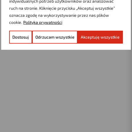
indywidualnych potrzeb użytkowników oraz analizować
ruch na stronie. Kliknięcie przycisku „Akceptuj wszystkie”
SPRAWDŹ VOUCHER
oznacza zgodę na wykorzystywanie przez nas plików
cookie.
Polityka prywatności
Dostosuj
Odrzucam wszystkie
Akceptuję wszystkie