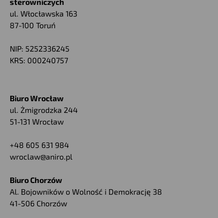
sterowniczych
ul. Włocławska 163
87-100 Toruń
NIP: 5252336245
KRS: 000240757
Biuro Wrocław
ul. Żmigrodzka 244
51-131 Wrocław
+48 605 631 984
wroclaw@aniro.pl
Biuro Chorzów
Al. Bojowników o Wolność i Demokrację 38
41-506 Chorzów