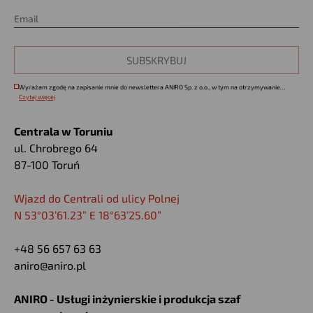
Wyrażam zgodę na zapisanie mnie do newslettera ANIRO Sp. z o.o., w tym na otrzymywanie
informacji handlowych na podany przeze mnie adres e-mail. Zapoznałem się z zasadami
Czytaj więcej
przetwarzania danych osobowych zgodnie z
Polityką Prywatności
. Wyrażam zgodę na używanie
przez ANIRO Sp. z o.o. telekomunikacyjnych urządzeń końcowych w celach marketingu
bezpośredniego.
Centrala w Toruniu
ul. Chrobrego 64
87-100 Toruń
Wjazd do Centrali od ulicy Polnej
N 53°03’61.23” E 18°63’25.60”
+48 56 657 63 63
aniro@aniro.pl
ANIRO - Usługi inżynierskie i produkcja szaf